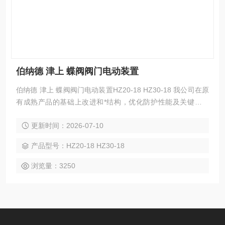
伯纳德 津上 蝶阀阀门电动装置
伯纳德 津上 蝶阀阀门电动装置HZ20-18 HZ30-18 我公司在原
有成熟产品的基础上改进和*结构，优化防护性能及关键零部
件，是自主研发的新一代产品，具有结构紧凑，体积小，外形
更新时间：2026-07-10
美观，性能稳定可靠等优点。良好的防护等级可满足多种设计
的需要：隔爆型、整体开关型、整体调节型。
产品型号：HZ20-18 HZ30-18
浏览量：3250