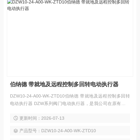
伯纳德 带就地及远程控制多回转电动执行器
DZW10-24-A00-WK-ZTD10伯纳德 带就地及远程控制多回转
电动执行器 DZW系列阀门电动执行器，是我公司在原有成熟
产品的基础上改进和*结构，优化防护性能及关键零部件，研发
更新时间：2026-07-13
的新一代产品，具有结构紧凑，体积小，外形.美观，性能稳定
可靠等优点。良好的防护等级可满足多种设计的需要:隔爆型、
产品型号：DZW10-24-A00-WK-ZTD10
整体开关型、整体调节型。