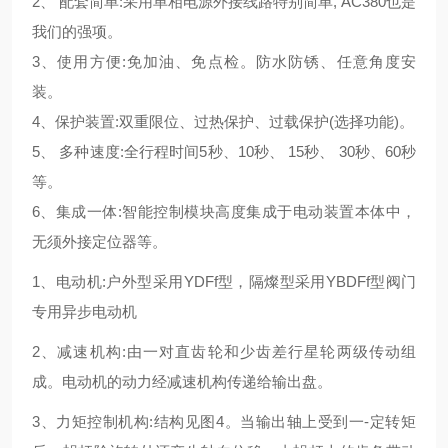
2、 配套简单:采用单相电源外接线路特别简单, AC380也是
我们的强项。
3、使用方便:免加油、免点检。防水防锈、任意角度安
装。
4、保护装置:双重限位、过热保护、过载保护(选择功能)。
5、 多种速度:全行程时间5秒、10秒、 15秒、 30秒、60秒
等。
6、集成一体:智能控制模块高度集成于电动装置本体中，
无须外接定位器等。
1、电动机:户外型采用YDFf型，隔燦型采用YBDFf型阀门
专用异步电动机
2、减速机构:由一对直齿轮和少齿差行星轮两级传动组
成。电动机的动力经减速机构传递给输出盘。
3、力矩控制机构:结构见图4。当输出轴上受到一-定转矩