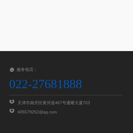
服务电话：
022-27681888
天津市南开区黄河道467号通耀大厦703
405579252@qq.com