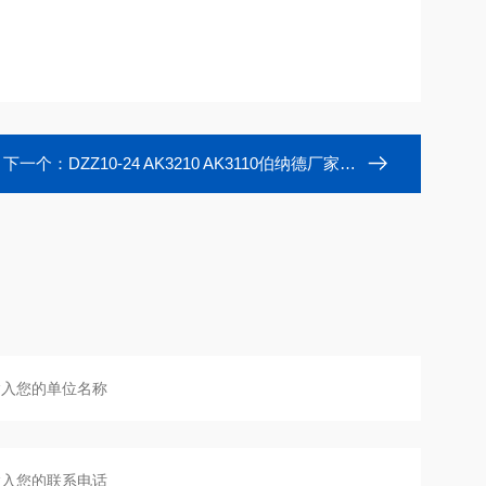
下一个：
DZZ10-24 AK3210 AK3110伯纳德厂家多回转调节型执行器配球阀蝶阀