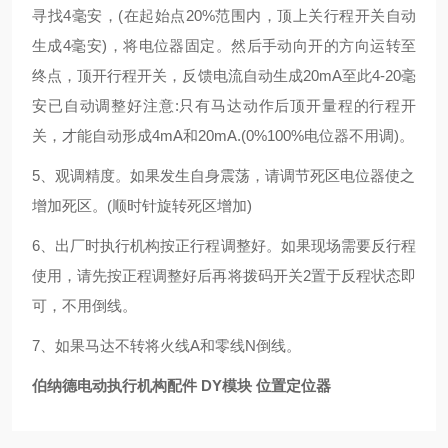
寻找
4
毫安，
(
在起始点
20%
范围内，顶上关行程开关自动
生成
4
毫安
)
，将电位器固定。然后手动向开的方向运转至
终点，顶开行程开关，反馈电流自动生成
20mA
至此
4-20
毫
安已自动调整好注意
:
只有马达动作后顶开量程的行程开
关，才能自动形成
4mA
和
20mA.(0%100%
电位器不用调
)
。
5
、
观调精度。如果发生自身震荡，请
调节死区电位器使之
增加死区。
(
顺时针旋转死区增加
)
6
、出厂时执行机构按正行程调整好。如果现场需要反行程
使用，请先按正程调
整好后再将拨码开关
2
置于反程状态即
可，不用倒线。
7
、如果马达不转将火线
A
和零线
N
倒线。
伯纳德电动执行机构配件 DY模块 位置定位器