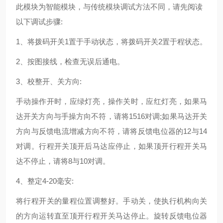
此模块为智能模块，与传统模块调试方法不同，请先阅读
以下调试步骤:
1
、
将拨码开关
1
置于手动状态，将拨码开关
2
置于程状态。
2
、按图接线，检查无误后通电。
3
、校整开、关方向
:
手动操作开时，应绿灯亮，操作关时，应红灯亮，如果马
达开关方向与手操方向不符，请将
1516
对调
;
如果马达开关
方向与反馈电流增减方向不符，请将反馈电位器的
12
与
14
对调。行程开关顶开后马达应停止，如果顶开行程开关马
达不停止，请将
8
与
10
对调。
4
、
整定
4-20
毫安
:
将行程开关的量程位置调整好。手动关，使执行机构向关
的方向运转直至顶开行程开关马达停止。旋转反馈电位器