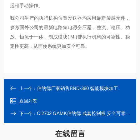
远程手动操作。
我公司生产的执行机构位置发送器均采用最新传感元件，
参考国外公司的最新电路集电源变压器，整流、稳压、功
放、恒流于一体，制成模块( M )使执行机构的可靠性、稳
定性更高，从而使系统更加安全可靠。
伯纳德厂家销售BND-380 智能模块加工
上一个：
返回列表
CI2702 GAMK伯纳德 成套控制板 安全可靠 性能稳定
下一个：
在线留言