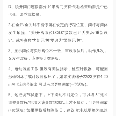
D、脱开阀门连接部分,如果阀门没有卡死;检查轴套是否已
卡死、滑丝或松脱。
2.在全开/全关时不能停留在设定的行程位置，阀杆与阀体
发生顶撞。“关/开阀限位LC/L0"参数已经丢失,应重新设
定。或将参数“力矩开/关"更改为“限位开/关"。
3、显示阀位与实际阀位不一致。重设限位后，动作几次，
又发生漂移，应更换计数器板。
4、电动装置工作,但没有阀位指示，检查计数器，可能圆
形磁钢坏了或计数器板坏了，如果接线端子22/23没有4-20
mA电流信号输出,可以考虑更换伺放(+位返板)。
5、远控调节状态下，上下摆动不能定位，可以增大“死区
调整参数Fd"但增大该参数到20以上才不摆动，可更换伺放
(+位返板);如果更换后故障依旧，建议:把电机更换为低速