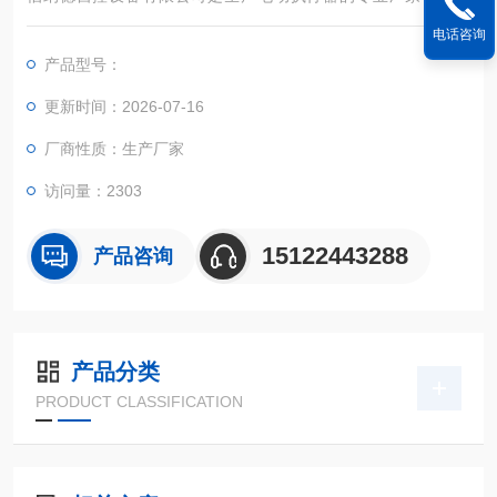
快、可靠性高、性能稳定、安装调试及维护方便等特点。变力矩
电话咨询
执行器组合结构是本公司的*设计构思。模块组件互换性高，具有
产品型号：
多样化的信号制式。本公司的电动执行器广泛应用于各行各业，
包括电力、钢铁、炼油、天然气、水处理、燃气热力、造船、汽
更新时间：2026-07-16
车工业、铝加工、化工等行业。
厂商性质：生产厂家
访问量：2303
15122443288
产品咨询
产品分类
PRODUCT CLASSIFICATION