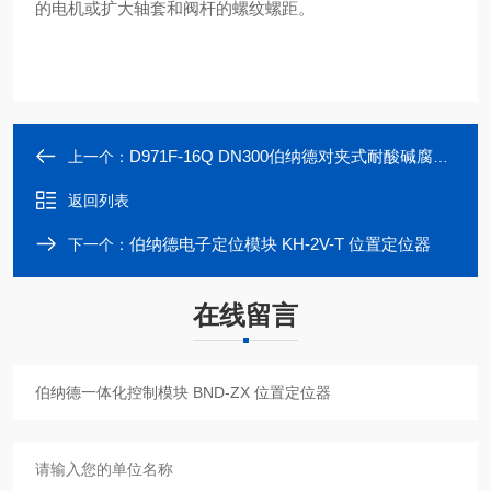
的电机或扩大轴套和阀杆的螺纹螺
距。
D971F-16Q DN300伯纳德对夹式耐酸碱腐蚀四氟蝶阀
上一个：
返回列表
伯纳德电子定位模块 KH-2V-T 位置定位器
下一个：
在线留言