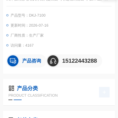
种定型产品，目前生产的系列电动执行机构包括多转、角行程、
直行程三大类的调节型，远控型(积分型)，二位式(开关型)及各种
产品型号：DKJ-7100
特殊型的执行机构。关键元器件全部进口，零部件的加工，元器
件的筛选，整机装配到性能测试都按照法国伯纳纳德公司生产工
更新时间：2026-07-16
艺及技术要求进行，产品严格执行国家标准。
厂商性质：生产厂家
访问量：4167
15122443288
产品咨询
产品分类
PRODUCT CLASSIFICATION