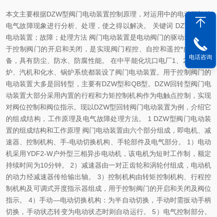
本文主要根据DZW型阀门电动装置控制原理，对运用中的电动阀门的
电气故障现象进行分析、处理，使之得以解决。 关键词 DZW；阀门
电动装置；故障；处理方法 阀门电动装置是电动阀门的驱动装置，用
于控制阀门的开启和关闭，是实现阀门程控、自控和遥控*的驱动设
电话咨询
备，具有防尘、防水、防腐性能。 在中平能化坑口电厂1、2#机组锅
炉、汽机和化水、锅炉系统都装设了阀门电动装置。用于控制阀门的
电动装置大多是回转型，主要有DZW型和QB型。DZW回转型阀门电
动装置大部分采用内置的行程和力矩控制机构作为电触点控制，实现
对阀位控制和阀位指示。现以DZW型回转阀门电动装置为例，介绍它
的组成结构，工作原理及电气故障处理方法。 1 DZW型阀门电动装
置的组成结构和工作原理 阀门电动装置由六个部分组成，即电机、减
速器、控制机构、手-电动切换机构、手轮部件及电气部分。 1）电动
机采用YDF2-W户外型三相异步电动机，该电机为短时工作制，额定
持续时间为10分钟。 2）减速器由一对正齿轮和涡轮付组成，电动机
的动力经减速器传给输出轴。 3）控制机构由转矩控制机构、行程控
制机构及可调式开度指示器组成，用于控制阀门的开启和关闭及阀位
指示。 4）手动—电动切换机构：为半自动切换，手动时需扳动手柄
切换，手动状态转变为电动状态时则自动运行。 5）电气控制部分。