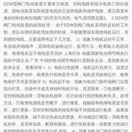
DZW型阀门电动装置主要有主电源、控制电路和指示电路三部分组
成。该电动装置实际就是电机的正反转电路和保护电路，通过装置本
身的控制机构实现阀门的开启与关闭。电气原理图见图1。 2 DZW型
阀门电动装置的故障处理： 由于DZW型阀门电机采用的是短时工作
制，所以在调试和处理故障的时候，不能频繁或长期使电机运行，否
则烧毁电机。主要故障有以下几方面。 1）现象为电机运转不正常，
有连续的嗡嗡声，原因电机缺相运行，处理方法，检查输入电源回
路，检查电机定子绕组是否完好 上海巨良-创建国家电动调节阀执行
器的中国企业 广告 中国的电动调节阀执行器制造企业，是国家新兴
技术企业， 查看详情 > 2）电机过热故障，电机运行负荷大、温度过
高，热保护动作，检查执行机构是否卡滞，电机是否缺相运行，检查
热保护开关是否跳开 3）电机起不动，现象为电动门操作箱阀门位置
指示灯亮，但操作开或关按钮时电机不动，其原因有：①电源断开；
②控制线路故障；③电动机故障；④力矩或行程控制机构失灵。处理
方法：①检查电源线是否断开，进行修复、接触器和热继电器是否损
坏，进行更换；②对控制线路的按钮和端子排接线进行检查，如果按
钮损坏则更换，端子排过热老化则更换，松动侧进行紧固；③检查电
机好坏，是否有短路，断路和接地，进行电机更换；④检查力矩或行
程控制的微动开关是否复位或 损坏。 4）现象为电动门操作箱阀门位