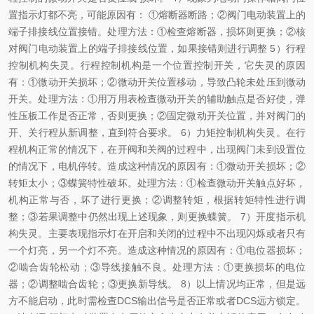
置指示灯都不亮，可能原因有： ①熔断器断路；②阀门电动装置上的
端子排接线位置接错。处理方法：①检查熔断器，损坏则更换；②核
对阀门电动装置上的端子排接线位置，如果接错则进行调整 5）行程
控制机构失灵。行程控制机构是一个位置控制开关，它失灵的原因
有：①微动开关损坏；②微动开关位置移动，导致凸轮未处压到微动
开关。处理方法：①用万用表检查微动开关的辅助触点是否好使，弹
性压板工作是否正常，否则更换；②固定微动开关位置，并对阀门的
开、关行程从新调整，直到符合要求。 6）力矩控制机构失灵。在行
程机构正常的情况下，在开阀和关阀的过程中，出现阀门未到设置位
的情况下，电机停转。造成这种情况的原因有：①微动开关损坏；②
转矩太小；③蝶簧特性破坏。处理方法：①检查微动开关触点好坏，
机构正常与否，坏了进行更换；②调整转矩，根据转矩特性进行调
整；③若果调整中仍然出现上述现象，则更换蝶簧。 7）开度指示机
构失灵。主要表现指示灯在开启和关闭的过程中不出现闪烁或者只有
一个灯亮，另一个灯不亮。造成这种情况的原因有：①电位器损坏；
②啮合齿轮松动；③导线接触不良。处理方法：①更换损坏的电位
器；②调整啮合齿轮；③更换新导线。 8）以上情况均正常，但是远
方不能启动，此时需检查DCS输出信号是否正常或者DCS远方锁定。