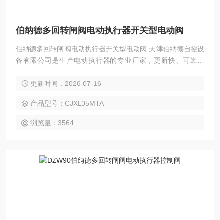
伯纳德多回转闸阀电动执行器开关型电动阀
伯纳德多回转闸阀电动执行器开关型电动阀 天津伯纳德自控设
备有限公司是生产电动执行器的专业厂家，更新快、可靠性
高、性能稳定、安装调试及维护方便等特点。变力矩执行器组
更新时间：2026-07-16
合结构是本公司的*设计构思。模块组件互换性高，具有多样化
的信号制式。本公司的电动执行器广泛应用于各行各业，包括
产品型号：CJXL05MTA
电力、钢铁、炼油、天然气、水处理、燃气热力、造船、汽车
工业、铝加工、化工等行业。
浏览量：3564