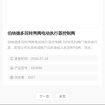
伯纳德多回转闸阀电动执行器控制阀
伯纳德多回转闸阀电动执行器控制阀 DZW系列阀门电动执行
器，是我公司在原有成熟产品的基础上改进和*结构，优化防护
性能及关键零部件，*自主研发的新一代产品。具有结构紧凑，
更新时间：2026-07-16
体积小。外形美观，性能稳定可靠等优点。良好的防护等级可
满足多种设计的需要:隔爆型、整体开关型，整体调节型。
产品型号：DZW90
浏览量：3327
下一页
末页