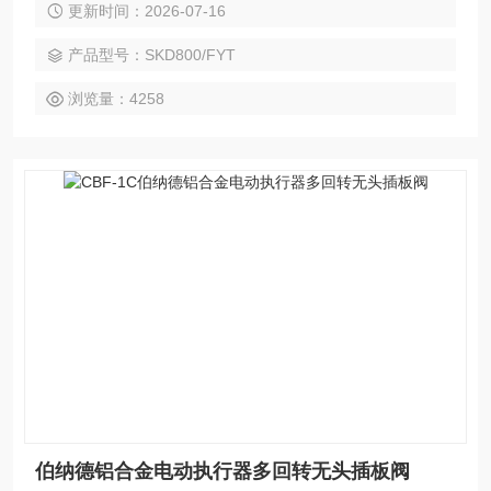
更新时间：2026-07-16
合结构是本公司的*设计构思。模块组件互换性高，具有多样化
的信号制式。本公司的电动执行器广泛应用于各行各业，包括
产品型号：SKD800/FYT
电力、钢铁、炼油、天然气、水处理、燃气热力、造船、汽车
工业、铝加工、化工等行业。
浏览量：4258
伯纳德铝合金电动执行器多回转无头插板阀