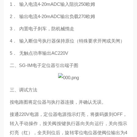
1．
输入电流
4-20mADC
输入阻抗
250
欧姆
2．
输出电流
4-20mADC
输出负载
270
欧姆
3．
内置电子刹车，防机械惰走
4．
输入断信号执行器保持原位（特殊要求开闸或关闸）
5．
无触点功率输出
AC220V
二、SG-IM电子定位器引出端子图
三、调试方法
按电路图将定位器与执行器连接，并确认无误。
接通
220V
电源，定位器电源指示灯亮，将拨码拨到
OFF
，
转入手动操作，按关阀按键执行器向关向运行，关向指示
灯亮（红），全关到位后，旋转零位电位器使阀位输出为
4