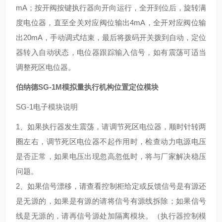
mA
；按开阀按键执行器向开向运行，全开到位后，旋转满
度电位器，直至全关对应阀位输出
4mA
，全开对应阀位输
出
20mA
，手动调式结束，最后将拨码开关拨到自动，定位
器转入自动状态，电位器跟踪输入信号，如有震荡可适当
调整死区电位器。
伯纳德SG-1M模拟量执行机构位置定位模块
SG-1电子模块说明
1、如果执行器发生震荡，请调节死区电位器，顺时针转两
圈左右，调节死区电位器不起作用时，检查动力电源电压
是否正常，如果电压出现忽高忽低时，将与厂家解决稳压
问题。
2、如果信号漂移，请查看控制柜给定或反馈信号是有源还
是无源的，如果是有源的请将信号有源线拆除；如果信号
线是无源的，请再信号源处加隔离模块。（执行器控制模