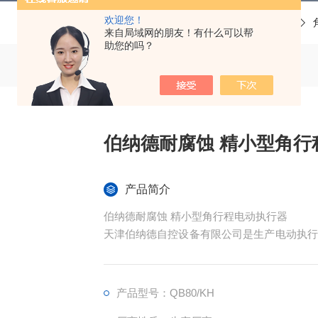
欢迎您！
当前位置：
首页
产品中心
角行程电动执行器
来自局域网的朋友！有什么可以帮
助您的吗？
伯纳德耐腐蚀 精小型角行
产品简介
伯纳德耐腐蚀 精小型角行程电动执行器
天津伯纳德自控设备有限公司是生产电动执行
调试及维护方便等特点。变力矩执行器组合结
多样化的信号制式。本公司的电动执行器广泛
水处理、燃气热力、造船、汽车工业、铝加工
产品型号：QB80/KH