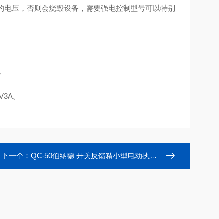
24V的电压，否则会烧毁设备，需要强电控制型号可以特别
例。
3A。
下一个：
QC-50伯纳德 开关反馈精小型电动执行器