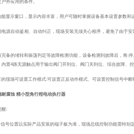
足户外应用的条件。
多功能显示窗口，显示内容丰富，用户可随时掌握设备基本设置参数和
三相电源自动鉴相、自动纠正，现场安装无须关心相序，避免了由于
。
具有完备的堵转和振荡判定等故障检测功能，设备检测到故障后，将:
，内置4路无源触点用于输出阀门开到位、阀门关到位、综合故障、控制
丰富的现场可设置工作模式:可设置正反动作模式、可设置控制信号中
德耐腐蚀 精小型角行程电动执行器
醒:
端子信号位置以实际产品安装的端子板为准，现场总线控制功能需特别