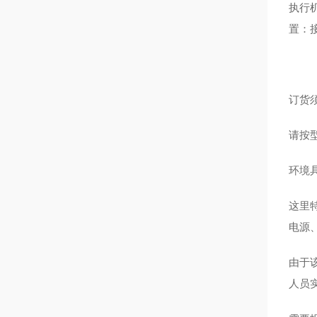
执行
置：
订货须
请按
环境
这里
电源
由于
人员