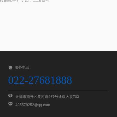
拉伯数字），如：三加四=7
服务电话：
022-27681888
天津市南开区黄河道467号通耀大厦703
405579252@qq.com