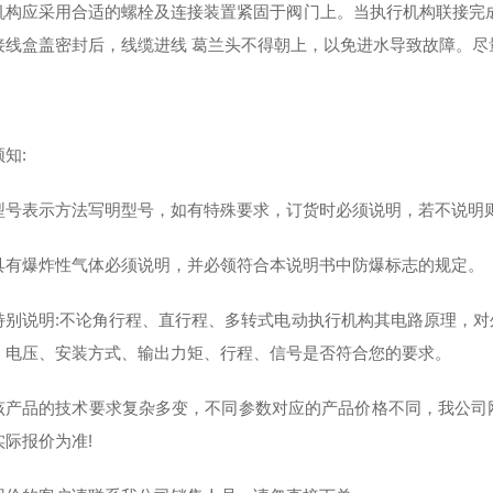
机构应采用合适的螺栓及连接装置紧固于阀门上。当执行机构联接完
接线盒盖密封后，线缆进线 葛兰头不得朝上，以免进水导致故障。尽
知:
型号表示方法写明型号，如有特殊要求，订货时必须说明，若不说明
具有爆炸性气体必须说明，并必领符合本说明书中防爆标志的规定。
特别说明:不论角行程、直行程、多转式电动执行机构其电路原理，
、电压、安装方式、输出力矩、行程、信号是否符合您的要求。
该产品的技术要求复杂多变，不同参数对应的产品价格不同，我公司
实际报价为准!