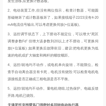
发生漂移,应更换计数器板。
2、电动装置工作,但没有阀位指示，检查计数器，可能圆
形磁钢坏了或计数器板坏了，如果接线端子22/23没有4-20
mA电流信号输出,可以考虑更换伺放(+位返板)。
3、远控调节状态下，上下摆动不能定位，可以增大“死区
调整参数Fd" 但增大该参数到20以上才不摆动，可更换伺
放(+位返板) ;如果更换后故障依旧，建议:把电机更换为低
速的电机或扩大轴套和阀杆的螺纹螺距。
4、远控/就地均不动作，或电机单向旋转，不能限位。检
查手自动离合器没有卡死，电机没有烧毁:可以检查电机电
源接线是否正确或三相电源是否不平衡。
5、远控/就地均不动作。量电机绕组,过热保护。电磁反馈
开路,电机已烧毁。
天津罗托克拐臂风门强密封多回转电动执行器