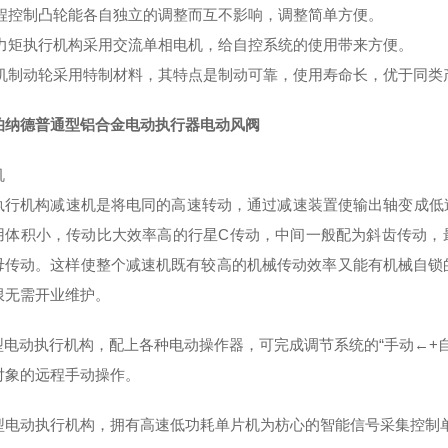
)行程控制凸轮能各自独立的调整而互不影响，调整简单方便。
)大力矩执行机构采用交流单相电机，给自控系统的使用带来方便。
)电机制动轮采用特制材料，其特点是制动可靠，使用寿命长，优于同类
伯纳德普通型铝合金电动执行器电动风阀
机
执行机构减速机是将电同的高速转动，通过减速装置使输出轴变成低速
用体积小，传动比大效率高的行星C传动，中间一般配为斜齿传动，最后
母传动。这样使整个减速机既有较高的机械传动效率又能有机械自锁
限无需开业维护。
J型电动执行机构，配上各种电动操作器，可完成调节系统的“手动←+
对象的远程手动操作。
型电动执行机构，拥有高速低功耗单片机为枋心的智能信号采集控制