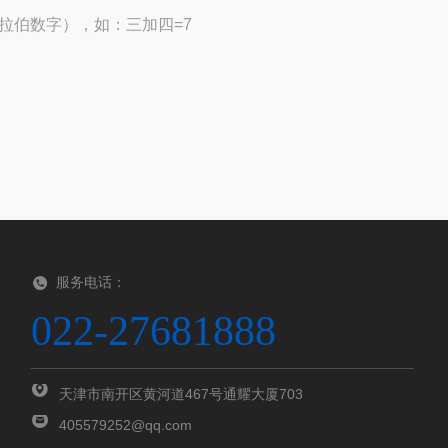
拉伯数字），如：三加四=7
服务电话：
022-27681888
天津市南开区黄河道467号通耀大厦703
405579252@qq.com