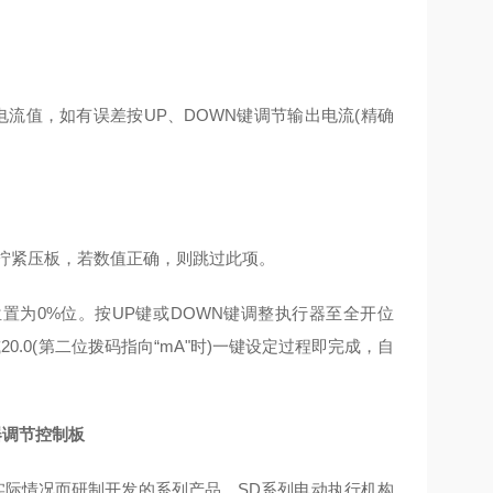
电流值，如有误差按UP、DOWN键调节输出电流(精确
后拧紧压板，若数值正确，则跳过此项。
位置为
0%
位。按
UP
键或
DOWN
键调整执行器至全开位
或
20.0(
第二位拨码指向“
mA
"时
)
一键设定过程即完成，自
器调节控制板
实际情况而研制开发的系列产品。SD系列电动执行机构