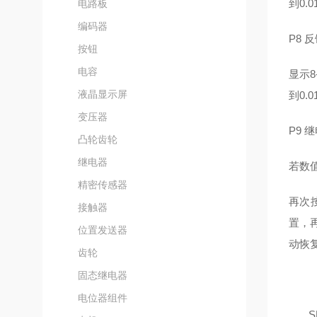
到0.
电路板
编码器
P8 
按钮
电容
显示
液晶显示屏
到0.
变压器
P9 
凸轮齿轮
继电器
若数
精密传感器
再次
接触器
置，
位置发送器
动恢
齿轮
固态继电器
电位器组件