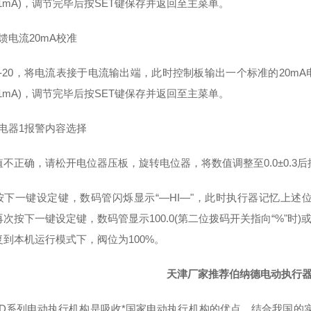
01mA)，调节完毕后按SET键保存并返回至主菜单。
反馈电流20mA校准
8-20，将电流表接于电流输出端，此时控制板输出一个标准的20mA
01mA)，调节完毕后按SET键保存并返回至主菜单。
继电器1报警内容选择
值不正确，请松开电位器压板，旋转电位器，将数值调整至0.0±0.3
按下一键设定键，数码管闪烁显示“—
HI
—"，此时执行器记忆上述
再次按下一键设定键，数码管显示
100.0(
第二位拨码开关指向“
%
"时
)
复到本机运行模式下，阀位为
100%
。
天津厂家推荐伯纳德电动执行
SD系列电动执行机构是吸收*国家电动执行机构的优点，结合我国的