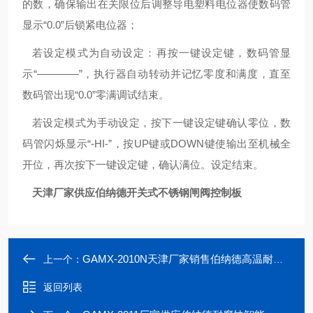
的数，确保输出在关限位后调整导电塑料电位器使数码管
显示“0.0”后锁紧电位器；
若设定模式为自动设定：再按一键设定键，数码管显
示“――――”，执行器自动转动并记忆零度和满度，直至
数码管出现“0.0”零满调试结束。
若设定模式为手动设定，按下一键设定键确认零位，数
码管闪烁显示“-HI-”，按UP键或DOWN键使输出至机械全
开位，再次按下一键设定键，确认满位。设定结束。
天津厂家供应伯纳德开关式不锈钢闸阀控制板
GAMX-2010N天津厂家销售伯纳德高温耐压多规格控制板
上一个：
返回列表