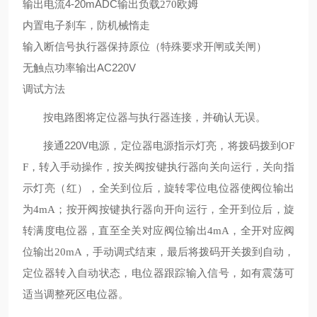
4-20mADC
输出电流
输出负载270
欧姆
内置电子刹车，防机械惰走
输入断信号执行器保持原位（特殊要求开闸或关闸）
AC220V
无触点功率输出
调试方法
按电路图将定位器与执行器连接，并确认无误。
220V
接通
电源，定位器电源指示灯亮，将拨码拨到OF
F
，转入手动操作，按关阀按键执行器向关向运行，关向指
示灯亮（红），全关到位后，旋转零位电位器使阀位输出
为4mA
；按开阀按键执行器向开向运行，全开到位后，旋
转满度电位器，直至全关对应阀位输出4mA
，全开对应阀
位输出20mA
，手动调式结束，最后将拨码开关拨到自动，
定位器转入自动状态，电位器跟踪输入信号，如有震荡可
适当调整死区电位器。