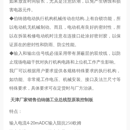
如果放置时间较长，尤其是注意防潮，以免产生锈蚀和损
害电器元件。
◆伯纳德电动执行机构机械传动在结构.上有自锁功能，所
以电动机无机械制动。而且，电动机有良好的密封性，所
以在拆装检修电动机时注意在连接口处涂好密封胶，以保
证原在的密封性和防雨、防尘性能。
◆输入和输出信号线必须采用带有屏蔽层的双绞线，以防
止现场电磁干扰对执行机构电路和上位机工作产生影响。
我厂可以根据用户要求提供各规格特殊要求的执行机构，
如功能、非常规工作电压、机械安装、接口及法兰尺寸等
特殊要求，具体要求可在定货时与厂方治谈。
天津厂家销售伯纳德工业总线型原装控制板
特点：
4-20mADC
输入电流
输入阻抗250
欧姆