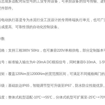
板总成多适配对应型号的工业专用设备，可承担设备的信号传输、逻
硬件部件。
转电动执行器是专为水泥行业工况设计的专用终端执行单元，也可广
集成度高、可靠性强的自动化控制设备。
参数
格：支持三相380V 50Hz，也可兼容220V单相供电，部分定制版本
号：标准输入输出为4~20mA DC模拟信号，同时兼容0-10mA、1-
矩：覆盖120Nm至12000Nm的宽范围区间，可满足不同规格阀门
级：基础款达IP65，智能调节型可升级至IP67，防水防尘性能优异
度：整体式机型适配-10℃~+55℃，分体式机型可扩展至-25℃~+