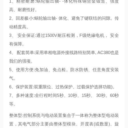
1、精密耐磨:蜗轮输出轴- -体化特殊铜合金锻造、强度
高、耐磨性好。
2、回差极小:蜗轮输出轴- 体化、避免了键联结的问隙。传
动精度高。
3、 安全保证:通过1500V耐压检测，F级绝緣电机， 安全
有保障。
4、 配套简单:采用单相电源外接线路特别简单, AC380也是
我们的强项。
5、使用方便:免加油、免点检。防水防锈、任意角度安装
气。
6、保护装置:双重限位、过热保护、过载保护选择功能)。
7、多种速度:全行程时间5秒、10秒、15秒、 30秒。60秒
等。
整体型:控制系统与电动装置集合于一体称为整体型电动装
置，其电气部分主要由整体型模块、开度表(或数显)、旋