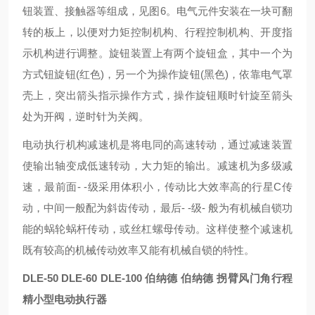
钮装置、接触器等组成，见图6。电气元件安装在一块可翻
转的板上，以便对力矩控制机构、行程控制机构、开度指
示机构进行调整。旋钮装置上有两个旋钮盒，其中一个为
方式钮旋钮(红色)，另一个为操作旋钮(黑色)，依靠电气罩
壳上，突出箭头指示操作方式，操作旋钮顺时针旋至箭头
处为开阀，逆时针为关阀。
电动执行机构减速机是将电同的高速转动，通过减速装置
使输出轴变成低速转动，大力矩的输出。减速机为多级减
速，最前面- -级采用体积小，传动比大效率高的行星C传
动，中间一般配为斜齿传动，最后- -级- 般为有机械自锁功
能的蜗轮蜗杆传动，或丝杠螺母传动。这样使整个减速机
既有较高的机械传动效率又能有机械自锁的特性。
DLE-50 DLE-60 DLE-100 伯纳德
伯纳德 拐臂风门角行程
精小型电动执行器