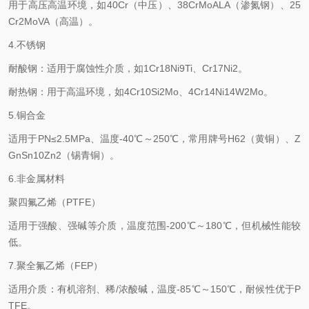
用于高压高温环境，如40Cr（中压）、38CrMoALA（渗氮钢）、25
Cr2MoVA（高温）。 ‌
4.不锈钢‌
耐酸钢：适用于腐蚀性介质，如1Cr18Ni9Ti、Cr17Ni2。 ‌
耐热钢：用于高温环境，如4Cr10Si2Mo、4Cr14Ni14W2Mo。 ‌
5.铜合金‌
适用于PN≤2.5MPa、温度-40℃～250℃，常用牌号H62（黄铜）、Z
GnSn10Zn2（锡青铜）。 ‌
6.非金属材料
‌聚四氟乙烯（PTFE）‌
适用于强酸、强碱等介质，温度范围-200℃～180℃，但机械性能较
低。 ‌
7.聚全氟乙烯（FEP）‌
适用介质：有机溶剂、稀/浓酸碱，温度-85℃～150℃，耐候性优于P
TFE。 ‌