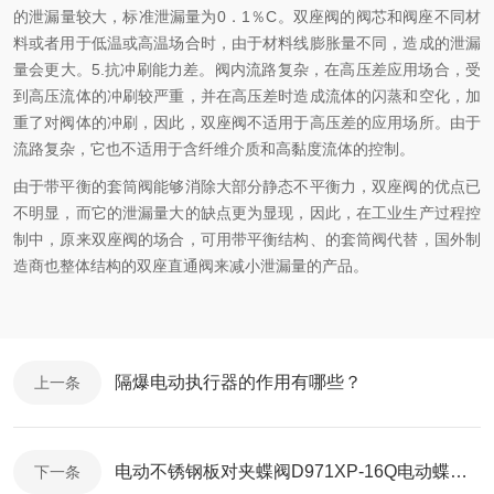
的泄漏量较大，标准泄漏量为0．1％C。双座阀的阀芯和阀座不同材
料或者用于低温或高温场合时，由于材料线膨胀量不同，造成的泄漏
量会更大。5.抗冲刷能力差。阀内流路复杂，在高压差应用场合，受
到高压流体的冲刷较严重，并在高压差时造成流体的闪蒸和空化，加
重了对阀体的冲刷，因此，双座阀不适用于高压差的应用场所。由于
流路复杂，它也不适用于含纤维介质和高黏度流体的控制。
由于带平衡的套筒阀能够消除大部分静态不平衡力，双座阀的优点已
不明显，而它的泄漏量大的缺点更为显现，因此，在工业生产过程控
制中，原来双座阀的场合，可用带平衡结构、的套筒阀代替，国外制
造商也整体结构的双座直通阀来减小泄漏量的产品。
隔爆电动执行器的作用有哪些？
上一条
电动不锈钢板对夹蝶阀D971XP-16Q电动蝶阀的应用和安装须知
下一条