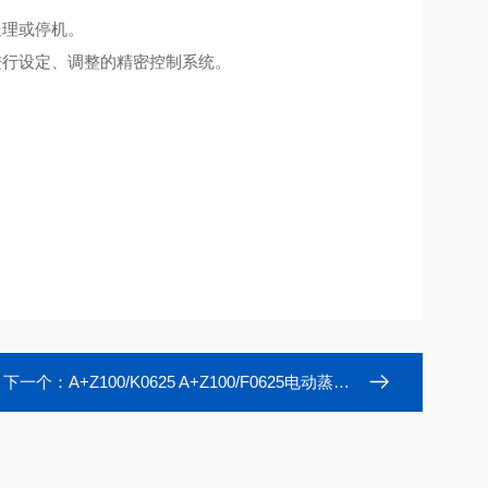
处理或停机。
进行设定、调整的精密控制系统。
下一个：
A+Z100/K0625 A+Z100/F0625电动蒸汽调节阀电动执行器 直行程电动装置