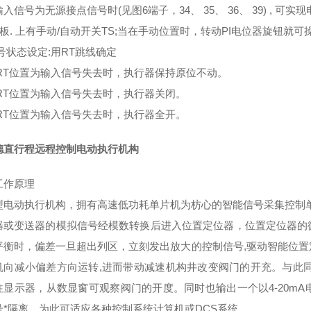
入信号为无源接点信号时(见图6端子，34、 35、 36、 39) , 
板. 上有手动/自动开关TS;当在手动位置时，转动PI电位器旋钮就
号状态设定:用RT跳线确定
)当RT位置为输入信号失去时，执行器保持原位不动。
当RT位置为输入信号失去时，执行器关闭。
当RT位置为输入信号失去时，执行器全开。
德直行程远程控制电动执行机构
工作原理
型电动执行机构，拥有高速低功耗单片机为枋心的智能信号采集控制
器或变送器的模拟信号经模数转换后进入位置定位器，位置定位器的
平衡时，偏差一旦超出列区，立刻发出放大的控制信号,驱动智能位
机向减小偏差方向运转,进而带动减速机构井改变阀门的开充。与此
往显示器，从数显窗可观察阀门的开度。同时也输出一个以4-20m
号*隔离，为此可适应各种控制系统计算机或DCS系统。