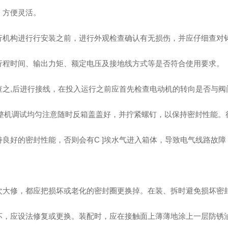
，方便灵活。
行机构进行行安装之前，进行外观检查确认有无损伤，并应仔细查对
行程时间、输出力矩、额定电压及接地线方式等是否符合使用要求。
查之,后进行接线，在投入运行之前应首先检查电动机的转向是否与阀
-致:整机调试均匀注意随时反箱盖盖好，并拧紧螺钉，以保持密封性能
持良好的密封性能，否则会有C ]埃水气进入箱体，导致电气线路故
次大修，都应把损坏或老化的密封圈更换掉。在装、拆时避免损坏密
坏，应设法修复或更换。装配时，应在接触面上薄薄地涂上一层防锈