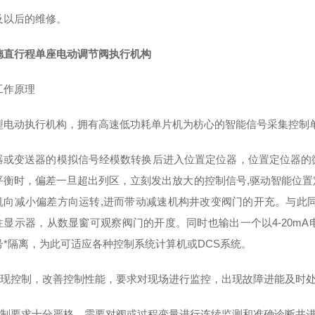
及以后的维修。
德直行程单座电动调节阀执行机构
工作原理
型电动执行机构，拥有高速低功耗单片机为枋心的智能信号采集控制
器或变送器的模拟信号经模数转换后进入位置定位器，位置定位器的
平衡时，偏差一旦超出列区，立刻发出放大的控制信号,驱动智能位
机向减小偏差方向运转,进而带动减速机构井改变阀门的开充。与此
往显示器，从数显窗可观察阀门的开度。同时也输出一个以4-20m
号*隔离，为此可适应各种控制系统计算机或DCS系统。
实现控制，改善控制性能，要求对现场进行监控，出现故障进能及时
控制要求十分严格，需要对阀或过程变量进行连续监测和准确诊断井