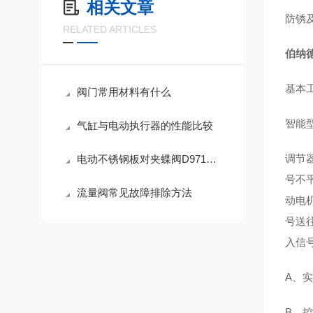
相关文章
防锈
RELATED ARTICLES
伯纳
基本
阀门常用材料有什么
智能
气缸与电动执行器的性能比较
调节
电动不锈钢板对夹蝶阀D971XP-16Q电动蝶阀的应用和安装须知
号不
流量阀常见故障排除方法
动电
号送
入信
A、
B、