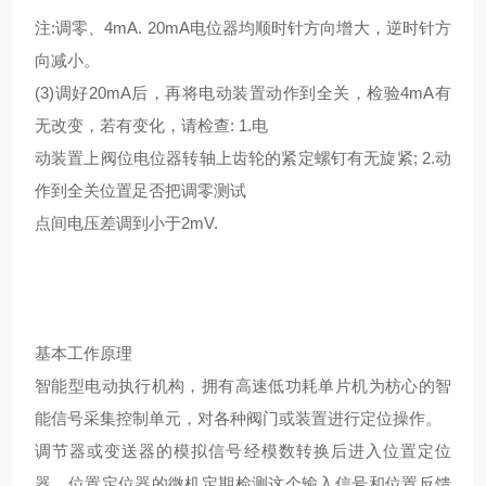
注:调零、4mA. 20mA电位器均顺时针方向增大，逆时针方
向减小。
(3)调好20mA后，再将电动装置动作到全关，检验4mA有
无改变，若有变化，请检查: 1.电
动装置上阀位电位器转轴上齿轮的紧定螺钉有无旋紧; 2.动
作到全关位置足否把调零测试
点间电压差调到小于2mV.
基本工作原理
智能型电动执行机构，拥有高速低功耗单片机为枋心的智
能信号采集控制单元，对各种阀门或装置进行定位操作。
调节器或变送器的模拟信号经模数转换后进入位置定位
器，位置定位器的微机定期检测这个输入信号和位置反馈