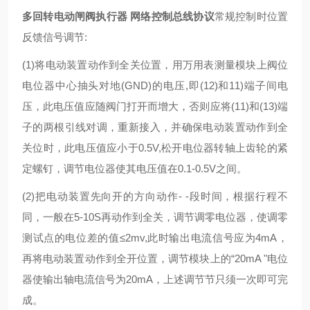
多回转电动闸阀执行器 网络控制总线协议
常规控制时位置
反馈信号调节:
(1)将电动装置动作到全关位置，用万用表测量模块上阀位
电位器中心抽头对地(GND)的电压,即(12)和11)端子间电
压，此电压值应随阀门打开而增大，否则应将(11)和(13)端
子的两根引线对调，重新接入，并确保电动装置动作到全
关位时，此电压值应小于0.5V,松开电位器转轴上齿轮的紧
定螺钉，调节电位器使其电压值在0.1-0.5V之间。
(2)把电动装置先向开的方向动作- -段时间，根据行程不
同，一般在5-10S再动作到全关，调节调零电位器，使调零
测试点的电位差的值≤2mv,此时输出电流信号应为4mA，
再将电动装置动作到全开位置，调节模块上的“20mA "电位
器使输出轴电流信号为20mA，上述调节节只须一次即可完
成。