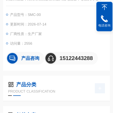
D）的电压，即（12）和（11）端子间电压，此电压值应随阀门
打开而增大，否则应将（11）和（13）端子的两根引线对调，重
产品型号：SMC-00
新接入，并确保电动装置动作到全关位时，此电压值应小于0.5V,
松开电位器转轴上齿轮的紧定螺钉，调节电位器使其电压值在0.1
更新时间：2026-07-14
电话咨询
-0.5V之间。
厂商性质：生产厂家
访问量：2556
15122443288
产品咨询
产品分类
PRODUCT CLASSIFICATION