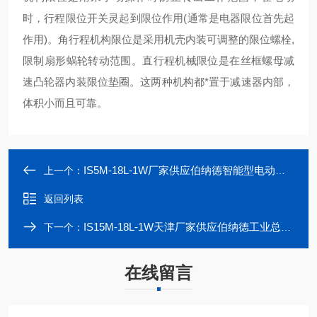
时，行程限位开关灵起到限位作用(通常是电器限位首先起
作用)。角行程机构限位是采用机壳内装可调整的限位螺栓,
限制扇形蜗轮转动范围。直行程机械限位是在丝框螺母减
速凸轮器内装限位垫圈。这两种机构都*置于减速器内部，
体积小而且可靠。
IS5M-18L-1W厂家供应伯纳德智能型电动头多回转电动装置
上一个：
返回列表
IS15M-18L-1W天津厂家供应伯纳德工业总线型阀门电动装置
下一个：
在线留言