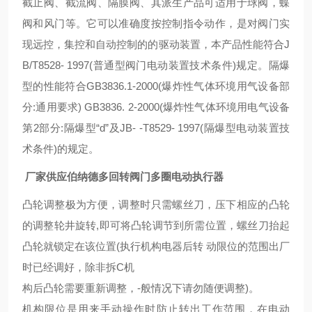
截止阀、截流阀、隔膜阀、其派生产品可适用于球阀，蝶
阀和风门等。它可以准确度按控制指令动作，是对阀门实
现远控，集控和自动控制的的驱动装置，本产品性能符合J
B/T8528- 1997(普通型阀门电动装置技术条件)规定。隔爆
型的性能符合GB3836.1-2000(爆炸性气体环境用气设备部
分:通用要求) GB3836. 2-2000(爆炸性气体环境用电气设备
第2部分:隔爆型“d”及JB- -T8529- 1997(隔爆型电动装置技
术条件)的规定。
厂家供应伯纳德多回转阀门多圈电动执行器
凸轮调整极为方便，调整时只需螺丝刀，压下相应的凸轮
的调整轮井旋转,即可将凸轮调节到所需位置，螺丝刀抬起
凸轮就锁定在该位置(执行机构电器后转 动限位的范围出厂
时已经调好，除非拆C机
构后凸轮需要重新调整，-般情况下请勿随便调整)。
机构限位是用来手动操作时防止转出工作范围，在电动