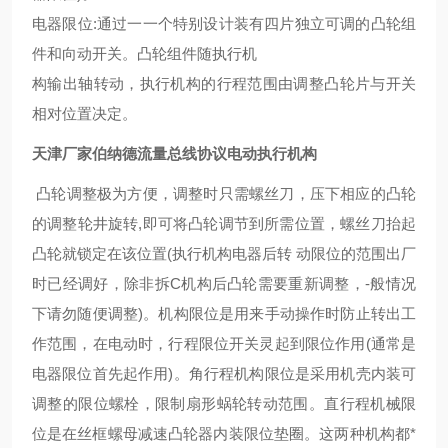
电器限位:通过一一个特别设计装有四片独立可调的凸轮组
件和向动开关。凸轮组件随执行机
构输出轴转动，执行机构的行程范围由调整凸轮片与开关
相对位置决定。
天津厂家伯纳德流量总线协议电动执行机构
凸轮调整极为方便，调整时只需螺丝刀，压下相应的凸轮
的调整轮井旋转,即可将凸轮调节到所需位置，螺丝刀抬起
凸轮就锁定在该位置(执行机构电器后转 动限位的范围出厂
时已经调好，除非拆C机构后凸轮需要重新调整，-般情况
下请勿随便调整)。机构限位是用来手动操作时防止转出工
作范围，在电动时，行程限位开关灵起到限位作用(通常是
电器限位首先起作用)。角行程机构限位是采用机壳内装可
调整的限位螺栓，限制扇形蜗轮转动范围。直行程机械限
位是在丝框螺母减速凸轮器内装限位垫圈。这两种机构都*