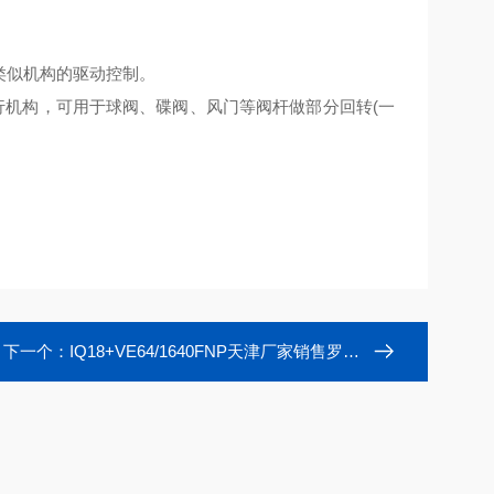
类似机构的驱动控制。
执行机构，可用于球阀、碟阀、风门等阀杆做部分回转(一
下一个：
IQ18+VE64/1640FNP天津厂家销售罗托克铝合金电动执行装置