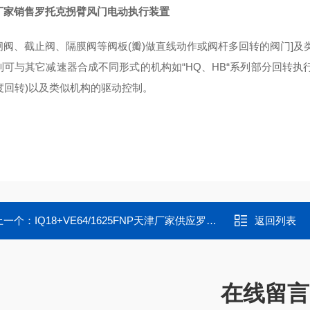
厂家销售罗托克拐臂风门电动执行装置
闸阀、截止阀、隔膜阀等阀板(瓣)做直线动作或阀杆多回转的阀门]及
系列可与其它减速器合成不同形式的机构如“HQ、HB“系列部分回转
0度回转)以及类似机构的驱动控制。
上一个：
IQ18+VE64/1625FNP天津厂家供应罗托克直行程电子式电动装置
返回列表
在线留言