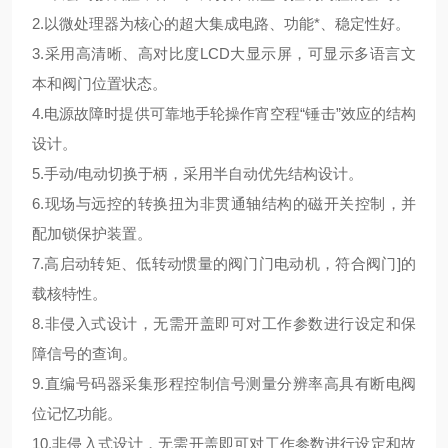
2.以微处理器为核心的超大集成电路、功能*、稳定性好。
3.采用高清晰、高对比度LCD大显示屏，可显示多语言文
本和阀门位置状态。
4.电源故障时提供可靠地手轮操作宵空程“锤击”效应的结构
设计。
5.手动/电动切换于柄，采用半自动优先结构设计。
6.现场与远控的转换扭为非贯通轴结构的磁开关控制，并
配加锁保护装置。
7.高启动转矩、低转动惯量的阀门门电动机，符合阀门]的
载核特性。
8.非侵入式设计，无需开盖即可对工作参数进行设定和保
障信号的查询。
9.直编号码器采集形程控制信号测量分辨率高具有断电阀
位记忆功能。
10.非侵入式设计，无需开盖即可对工作参数进行设定和故