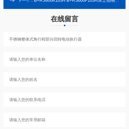
B+RS600K105H B+RS600F105H津上伯纳德 整体式部分回转电动执行器
下一个：
在线留言