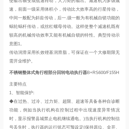
使输出轴变成低速转动，大力矩的输出。减速机为多级减
速，前面一级采用体积小，传动比大效率高的行星传动，
中间一般配为斜齿传动，后一.级一般为有机械自锁功能的
蜗轮蜗杆传动，或丝杠螺母传动。这样使整个减速机既有
较高的机械传动效率又能有机械自锁的特性。典型传动示
意图1。
传动润滑采用长效锂基润滑脂，可保证在一个大修期限无
需开业维护。
不锈钢整体式角行程部分回转电动执行器
B+RS600/F155H
主要特点
1、智能保护:
◆在过热、过冷、过力矩、超限、超速等具备各种自诊断
功能，例如当执行机构在控制过程中出现速度异常情况
时，显示报警县城禁止电机继续通电。)当执行机构控制信
号丢失时，执行器的运行状态可预设定(保持原位、全开、