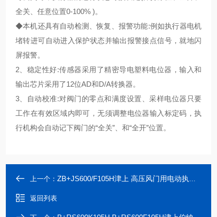
全关、任意位置0-100% )。
◆本机还具有自动检测、恢复、报警功能:例如执行器电机
堵转进可自动进入保护状态并输出报警接点信号，就地闪
屏报警。
2、稳定性好:传感器采用了精密导电塑料电位器，输入和
输出芯片采用了12位AD和D/A转换器。
3、自动校准:对阀门的零点和满度设置、采样电位器只要
工作在有效区域内即可，无须调整电位器输入标定码，执
行机构会自动记下阀门的“全关”、和“全开”位置。
ZB+JS600/F105H津上 高压风门用电动执行器ZB+JS600/K105H
上一个：
返回列表